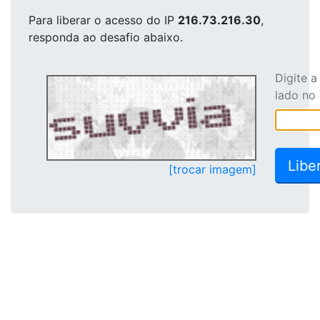
Para liberar o acesso
do IP
216.73.216.30
,
responda ao desafio abaixo.
Digite 
lado no
[trocar imagem]